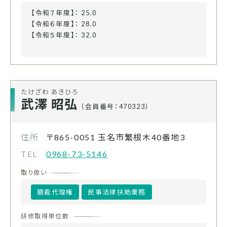
【令和７年度】： 25.0
【令和６年度】： 28.0
【令和５年度】： 32.0
たけざわ あきひろ
武澤 昭弘
（会員番号：470323）
住所
〒865-0051
玉名市繁根木40番地3
TEL
0968-73-5146
取り扱い
簡裁代理権
民事法律扶助業務
研修取得単位数