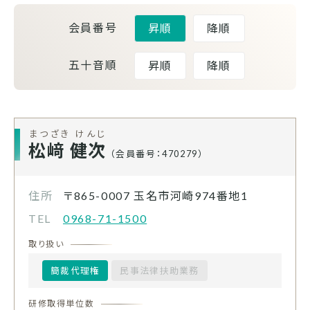
会員番号
昇順
降順
五十音順
昇順
降順
まつざき けんじ
松﨑 健次
（会員番号：470279）
住所
〒865-0007
玉名市河崎974番地1
TEL
0968-71-1500
取り扱い
簡裁代理権
民事法律扶助業務
研修取得単位数