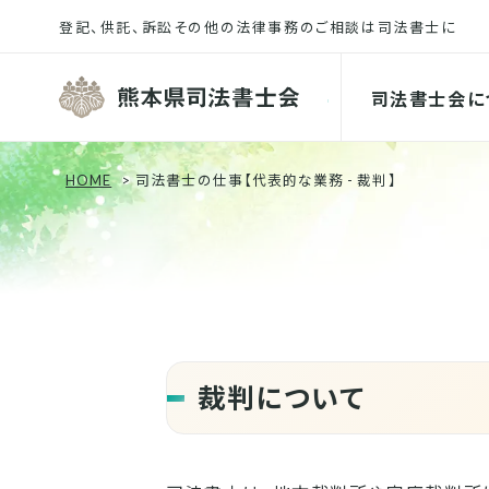
熊本県司
司法書士会に
HOME
司法書士の仕事【代表的な業務 - 裁判】
裁判について