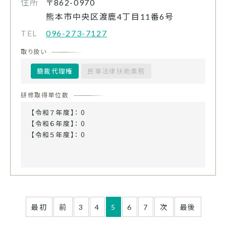
住所
〒862-0970
熊本市中央区渡鹿4丁目11番6号
TEL
096-273-7127
取り扱い
簡裁代理権
民事法律扶助業務
研修取得単位数
【令和７年度】： 0
【令和６年度】： 0
【令和５年度】： 0
最初
前
3
4
5
6
7
次
最後