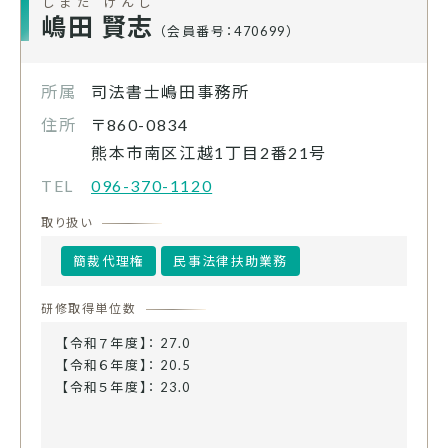
しまだ けんし
嶋田 賢志
（会員番号：470699）
所属
司法書士嶋田事務所
住所
〒860-0834
熊本市南区江越1丁目2番21号
TEL
096-370-1120
取り扱い
簡裁代理権
民事法律扶助業務
研修取得単位数
【令和７年度】： 27.0
【令和６年度】： 20.5
【令和５年度】： 23.0