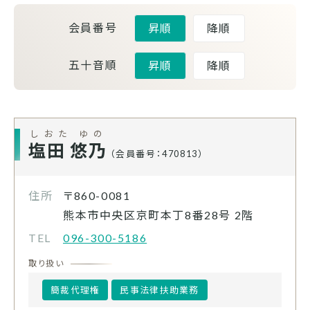
会員番号
昇順
降順
五十音順
昇順
降順
しおた ゆの
塩田 悠乃
（会員番号：470813）
住所
〒860-0081
熊本市中央区京町本丁8番28号 2階
TEL
096-300-5186
取り扱い
簡裁代理権
民事法律扶助業務