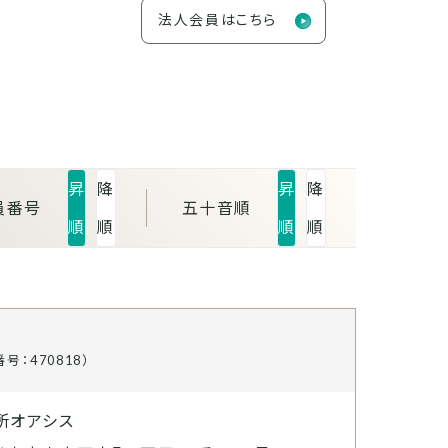
法人会員はこちら
昇
降
昇
降
員番号
五十音順
順
順
順
順
号：470818）
所オアシス