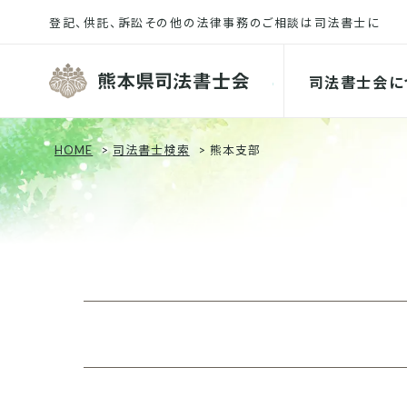
熊本県司
司法書士会に
HOME
司法書士検索
熊本支部