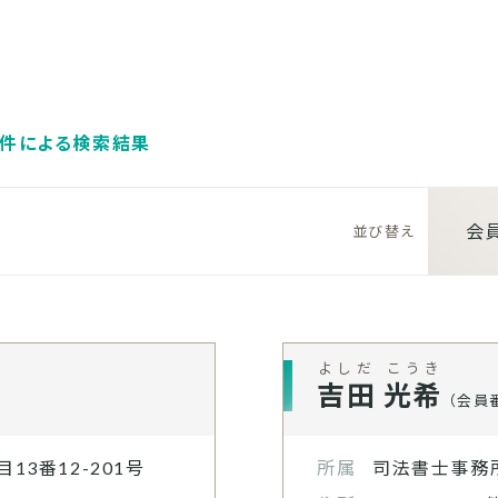
条件による検索結果
会
よしだ こうき
吉田 光希
（会員番
13番12-201号
所属
司法書士事務